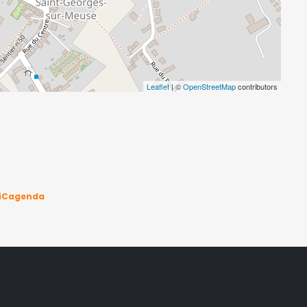
Leaflet
| ©
OpenStreetMap
contributors
iCagenda