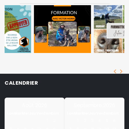
CALENDRIER
Août 2026
Septembre 2026
Lun
Mar
Mer
Jeu
Ven
Sam
Dim
Lun
Mar
Mer
Jeu
Ven
Sam
Dim
1
2
1
2
3
4
5
6